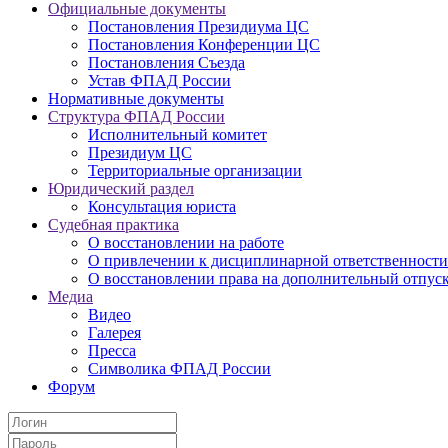
Официальные документы
Постановления Президиума ЦС
Постановления Конференции ЦС
Постановления Съезда
Устав ФПАД России
Нормативные документы
Структура ФПАД России
Исполнительный комитет
Президиум ЦС
Территориальные организации
Юридический раздел
Консультация юриста
Судебная практика
О восстановлении на работе
О привлечении к дисциплинарной ответственности
О восстановлении права на дополнительный отпус
Медиа
Видео
Галерея
Пресса
Символика ФПАД России
Форум